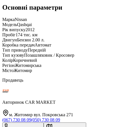
Основні параметри
Марка
Nissan
Модель
Qashqai
Рік випуску
2012
Пробіг
174 тис. км
Двигун
Бензин 2.00 л.
Коробка передач
Автомат
Тип приводу
Передній
Тип кузову
Позашляховик / Кросовер
Колір
Коричневий
Регіон
Житомирська
Місто
Житомир
Продавець
Авторинок CAR MARKET
м. Житомир вул. Покровська 271
(067) 730 08 09
(050) 730 08 09