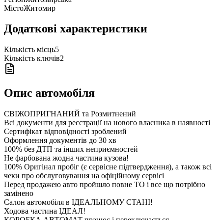
Місто
Житомир
Додаткові характеристики
Кількість місць
5
Кількість ключів
2
Опис автомобіля
СВІЖОПРИГНАНИЙ та Розмитнений
Всі документи для реєстрації на нового власника в наявності
Сертифікат відповідності зроблений
Оформлення документів до 30 хв
100% без ДТП та інших неприємностей
Не фарбована жодна частина кузова!
100% Оригінал пробіг (є сервісне підтвердження), а також всі
чеки про обслуговування на офіційному сервісі
Перед продажею авто пройшло повне ТО і все що потрібно
замінено
Салон автомобіля в ІДЕАЛЬНОМУ СТАНІ!
Ходова частина ІДЕАЛ!
КОРОБКА АВТОМАТ працює і переключається