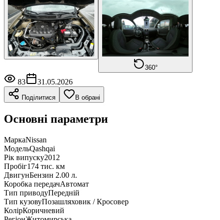
360°
83
31.05.2026
Поділитися
В обрані
Основні параметри
Марка
Nissan
Модель
Qashqai
Рік випуску
2012
Пробіг
174 тис. км
Двигун
Бензин 2.00 л.
Коробка передач
Автомат
Тип приводу
Передній
Тип кузову
Позашляховик / Кросовер
Колір
Коричневий
Регіон
Житомирська