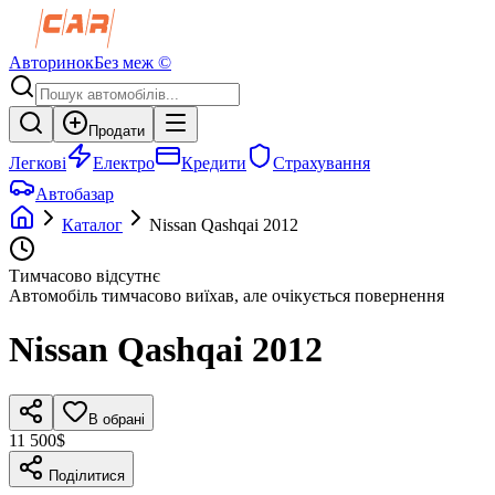
Авторинок
Без меж ©
Продати
Легкові
Електро
Кредити
Страхування
Автобазар
Каталог
Nissan
Qashqai
2012
Тимчасово відсутнє
Автомобіль тимчасово виїхав, але очікується повернення
Nissan
Qashqai
2012
В обрані
11 500$
Поділитися