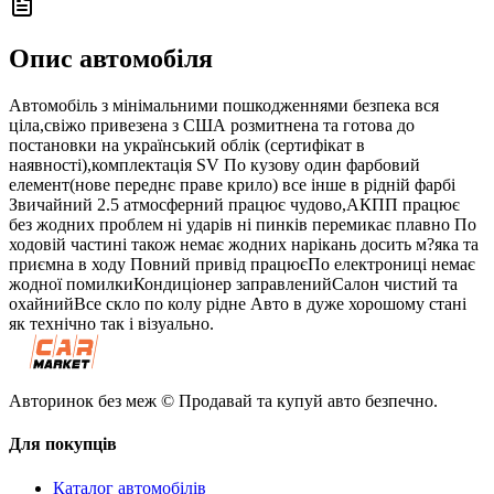
Опис автомобіля
Автомобіль з мінімальними пошкодженнями безпека вся
ціла,свіжо привезена з США розмитнена та готова до
постановки на український облік (сертифікат в
наявності),комплектація SV По кузову один фарбовий
елемент(нове переднє праве крило) все інше в рідній фарбі
Звичайний 2.5 атмосферний працює чудово,АКПП працює
без жодних проблем ні ударів ні пинків перемикає плавно По
ходовій частині також немає жодних нарікань досить м?яка та
приємна в ходу Повний привід працюєПо електрониці немає
жодної помилкиКондиціонер заправленийСалон чистий та
охайнийВсе скло по колу рідне Авто в дуже хорошому стані
як технічно так і візуально.
Авторинок без меж © Продавай та купуй авто безпечно.
Для покупців
Каталог автомобілів