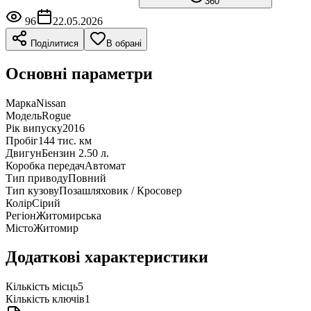
360°
96
22.05.2026
Поділитися
В обрані
Основні параметри
Марка
Nissan
Модель
Rogue
Рік випуску
2016
Пробіг
144 тис. км
Двигун
Бензин 2.50 л.
Коробка передач
Автомат
Тип приводу
Повний
Тип кузову
Позашляховик / Кросовер
Колір
Сірий
Регіон
Житомирська
Місто
Житомир
Додаткові характеристики
Кількість місць
5
Кількість ключів
1