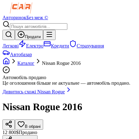
Авторинок
Без меж ©
Продати
Легкові
Електро
Кредити
Страхування
Автобазар
Каталог
Nissan
Rogue
2016
Автомобіль продано
Це оголошення більше не актуальне — автомобіль продано.
Дивитись схожі
Nissan
Rogue
Nissan
Rogue
2016
В обрані
12 800$
Продано