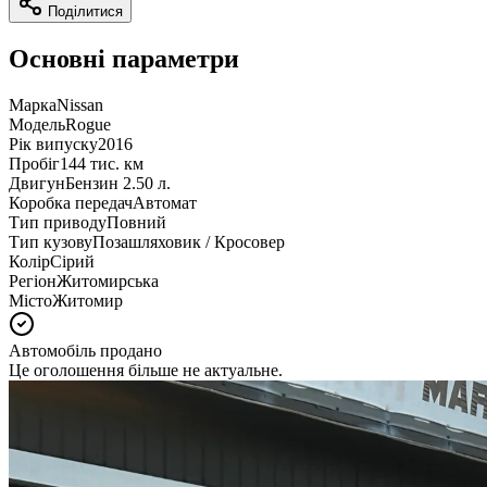
Поділитися
Основні параметри
Марка
Nissan
Модель
Rogue
Рік випуску
2016
Пробіг
144 тис. км
Двигун
Бензин 2.50 л.
Коробка передач
Автомат
Тип приводу
Повний
Тип кузову
Позашляховик / Кросовер
Колір
Сірий
Регіон
Житомирська
Місто
Житомир
Автомобіль продано
Це оголошення більше не актуальне.