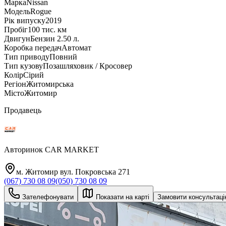
Марка
Nissan
Модель
Rogue
Рік випуску
2019
Пробіг
100 тис. км
Двигун
Бензин 2.50 л.
Коробка передач
Автомат
Тип приводу
Повний
Тип кузову
Позашляховик / Кросовер
Колір
Сірий
Регіон
Житомирська
Місто
Житомир
Продавець
Авторинок CAR MARKET
м. Житомир вул. Покровська 271
(067) 730 08 09
(050) 730 08 09
Зателефонувати
Показати на карті
Замовити консультац