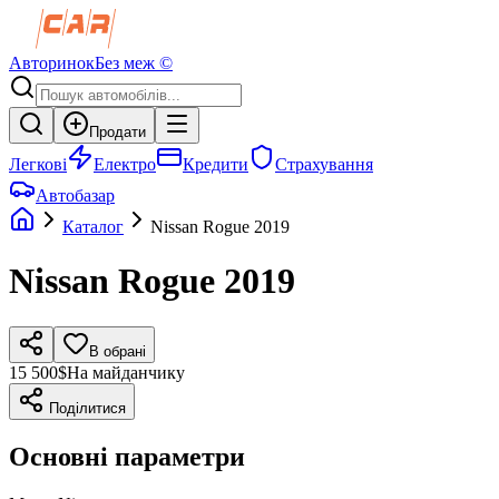
Авторинок
Без меж ©
Продати
Легкові
Електро
Кредити
Страхування
Автобазар
Каталог
Nissan
Rogue
2019
Nissan
Rogue
2019
В обрані
15 500$
На майданчику
Поділитися
Основні параметри