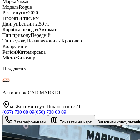
Марка
Nissan
Модель
Rogue
Рік випуску
2020
Пробіг
84 тис. км
Двигун
Бензин 2.50 л.
Коробка передач
Автомат
Тип приводу
Передній
Тип кузову
Позашляховик / Кросовер
Колір
Синій
Регіон
Житомирська
Місто
Житомир
Продавець
Авторинок CAR MARKET
м. Житомир вул. Покровська 271
(067) 730 08 09
(050) 730 08 09
Зателефонувати
Показати на карті
Замовити консультац