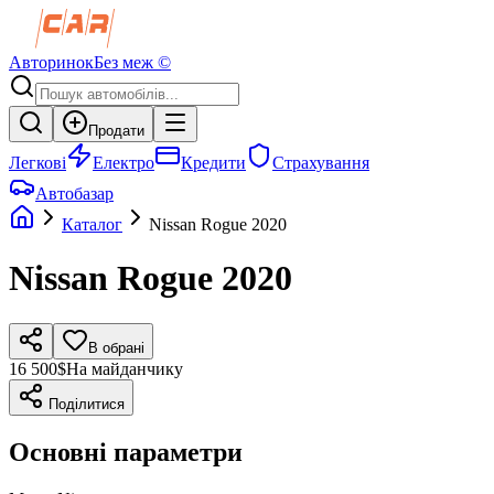
Авторинок
Без меж ©
Продати
Легкові
Електро
Кредити
Страхування
Автобазар
Каталог
Nissan
Rogue
2020
Nissan
Rogue
2020
В обрані
16 500$
На майданчику
Поділитися
Основні параметри