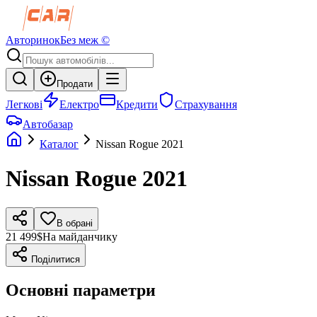
Авторинок
Без меж ©
Продати
Легкові
Електро
Кредити
Страхування
Автобазар
Каталог
Nissan
Rogue
2021
Nissan
Rogue
2021
В обрані
21 499$
На майданчику
Поділитися
Основні параметри