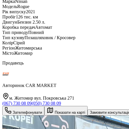
Марка
Nissan
Модель
Rogue
Рік випуску
2021
Пробіг
126 тис. км
Двигун
Бензин 2.50 л.
Коробка передач
Автомат
Тип приводу
Повний
Тип кузову
Позашляховик / Кросовер
Колір
Сірий
Регіон
Житомирська
Місто
Житомир
Продавець
Авторинок CAR MARKET
м. Житомир вул. Покровська 271
(067) 730 08 09
(050) 730 08 09
Зателефонувати
Показати на карті
Замовити консультац