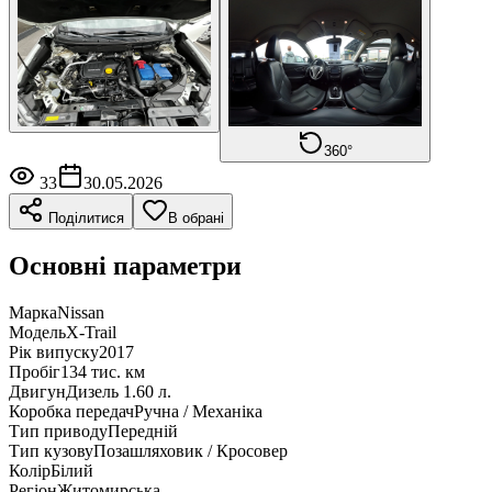
360°
33
30.05.2026
Поділитися
В обрані
Основні параметри
Марка
Nissan
Модель
X-Trail
Рік випуску
2017
Пробіг
134 тис. км
Двигун
Дизель 1.60 л.
Коробка передач
Ручна / Механіка
Тип приводу
Передній
Тип кузову
Позашляховик / Кросовер
Колір
Білий
Регіон
Житомирська