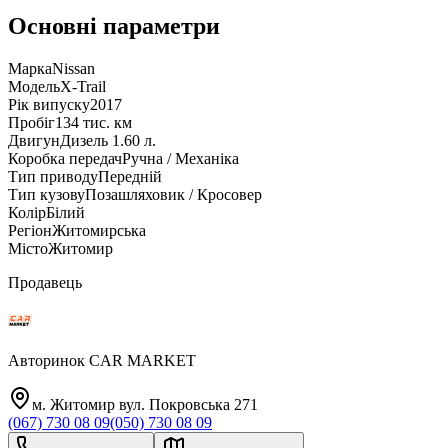
Основні параметри
Марка
Nissan
Модель
X-Trail
Рік випуску
2017
Пробіг
134 тис. км
Двигун
Дизель 1.60 л.
Коробка передач
Ручна / Механіка
Тип приводу
Передній
Тип кузову
Позашляховик / Кросовер
Колір
Білий
Регіон
Житомирська
Місто
Житомир
Продавець
Авторинок CAR MARKET
м. Житомир вул. Покровська 271
(067) 730 08 09
(050) 730 08 09