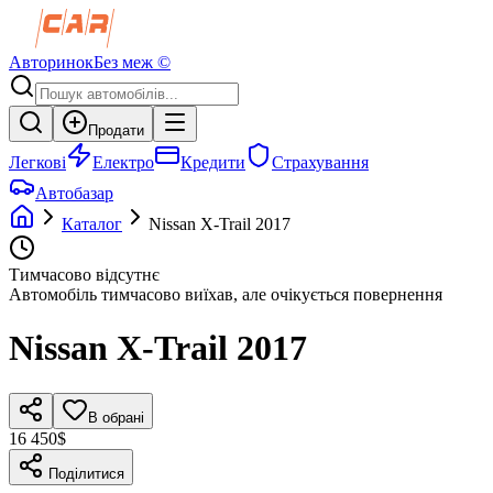
Авторинок
Без меж ©
Продати
Легкові
Електро
Кредити
Страхування
Автобазар
Каталог
Nissan
X-Trail
2017
Тимчасово відсутнє
Автомобіль тимчасово виїхав, але очікується повернення
Nissan
X-Trail
2017
В обрані
16 450$
Поділитися