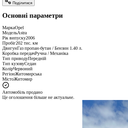
Поділитися
Основні параметри
Марка
Opel
Модель
Astra
Рік випуску
2006
Пробіг
202 тис. км
Двигун
Газ пропан-бутан / Бензин 1.40 л.
Коробка передач
Ручна / Механіка
Тип приводу
Передній
Тип кузову
Седан
Колір
Червоний
Регіон
Житомирська
Місто
Житомир
Автомобіль продано
Це оголошення більше не актуальне.