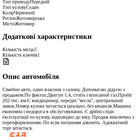
Тип приводу
Передній
Тип кузову
Седан
Колір
Червоний
Регіон
Житомирська
Місто
Житомир
Додаткові характеристики
Кількість місць
5
Кількість ключів
1
Опис автомобіля
Сімейне авто, один власник з салону. Допомагаю дідусю з
продажем.По фактах:Двигун 1.4, стоїть і вписаний газ.Пробіг
202 тис. км.Є кондиціонер, передні "весла", центральний
замок.Номер кузова читається ідеально, без нюансів.Машина
економна і недорога в обслуговуванні. Є дрібні сліди
експлуатації по кузову, відповідно до віку. Продаж виключно з
переоформленням. По всім питанням дзвоніть. Адекватний
торг вітається.