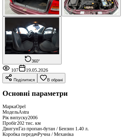
360°
107
19.05.2026
Поділитися
В обрані
Основні параметри
Марка
Opel
Модель
Astra
Рік випуску
2006
Пробіг
202 тис. км
Двигун
Газ пропан-бутан / Бензин 1.40 л.
Коробка передач
Ручна / Механіка