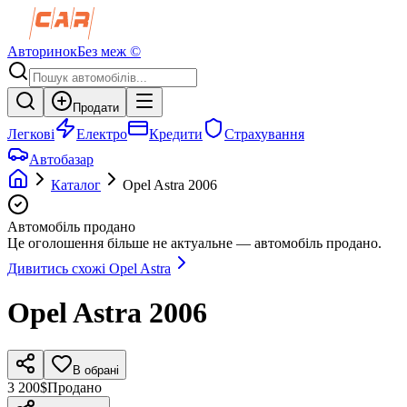
Авторинок
Без меж ©
Продати
Легкові
Електро
Кредити
Страхування
Автобазар
Каталог
Opel
Astra
2006
Автомобіль продано
Це оголошення більше не актуальне — автомобіль продано.
Дивитись схожі
Opel
Astra
Opel
Astra
2006
В обрані
3 200$
Продано