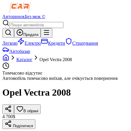
Авторинок
Без меж ©
Продати
Легкові
Електро
Кредити
Страхування
Автобазар
Каталог
Opel
Vectra
2008
Тимчасово відсутнє
Автомобіль тимчасово виїхав, але очікується повернення
Opel
Vectra
2008
В обрані
4 700$
Поділитися