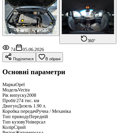
360°
74
05.06.2026
Поділитися
В обрані
Основні параметри
Марка
Opel
Модель
Vectra
Рік випуску
2008
Пробіг
274 тис. км
Двигун
Дизель 1.90 л.
Коробка передач
Ручна / Механіка
Тип приводу
Передній
Тип кузову
Універсал
Колір
Сірий
Регіон
Житомирська