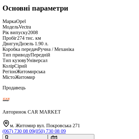
Основні параметри
Марка
Opel
Модель
Vectra
Рік випуску
2008
Пробіг
274 тис. км
Двигун
Дизель 1.90 л.
Коробка передач
Ручна / Механіка
Тип приводу
Передній
Тип кузову
Універсал
Колір
Сірий
Регіон
Житомирська
Місто
Житомир
Продавець
Авторинок CAR MARKET
м. Житомир вул. Покровська 271
(067) 730 08 09
(050) 730 08 09