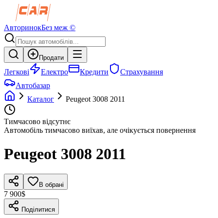
Авторинок
Без меж ©
Продати
Легкові
Електро
Кредити
Страхування
Автобазар
Каталог
Peugeot
3008
2011
Тимчасово відсутнє
Автомобіль тимчасово виїхав, але очікується повернення
Peugeot
3008
2011
В обрані
7 900$
Поділитися