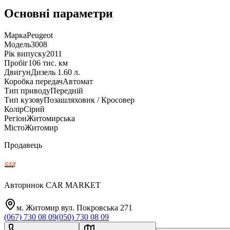
Основні параметри
Марка
Peugeot
Модель
3008
Рік випуску
2011
Пробіг
106 тис. км
Двигун
Дизель 1.60 л.
Коробка передач
Автомат
Тип приводу
Передній
Тип кузову
Позашляховик / Кросовер
Колір
Сірий
Регіон
Житомирська
Місто
Житомир
Продавець
Авторинок CAR MARKET
м. Житомир вул. Покровська 271
(067) 730 08 09
(050) 730 08 09