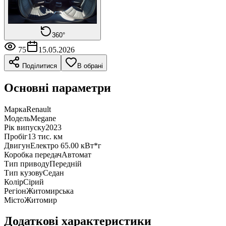
360°
75
15.05.2026
Поділитися
В обрані
Основні параметри
Марка
Renault
Модель
Megane
Рік випуску
2023
Пробіг
13 тис. км
Двигун
Електро 65.00 кВт*г
Коробка передач
Автомат
Тип приводу
Передній
Тип кузову
Седан
Колір
Сірий
Регіон
Житомирська
Місто
Житомир
Додаткові характеристики