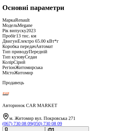
Основні параметри
Марка
Renault
Модель
Megane
Рік випуску
2023
Пробіг
13 тис. км
Двигун
Електро 65.00 кВт*г
Коробка передач
Автомат
Тип приводу
Передній
Тип кузову
Седан
Колір
Сірий
Регіон
Житомирська
Місто
Житомир
Продавець
Авторинок CAR MARKET
м. Житомир вул. Покровська 271
(067) 730 08 09
(050) 730 08 09