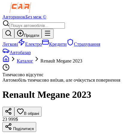
Авторинок
Без меж ©
Продати
Легкові
Електро
Кредити
Страхування
Автобазар
Каталог
Renault
Megane
2023
Тимчасово відсутнє
Автомобіль тимчасово виїхав, але очікується повернення
Renault
Megane
2023
В обрані
23 999$
Поділитися