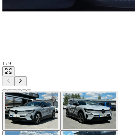
1
/
9