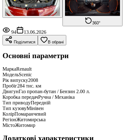
360°
94
13.06.2026
Поділитися
В обрані
Основні параметри
Марка
Renault
Модель
Scenic
Рік випуску
2008
Пробіг
284 тис. км
Двигун
Газ пропан-бутан / Бензин 2.00 л.
Коробка передач
Ручна / Механіка
Тип приводу
Передній
Тип кузову
Мінівен
Колір
Помаранчевий
Регіон
Житомирська
Місто
Житомир
Додаткові характеристики