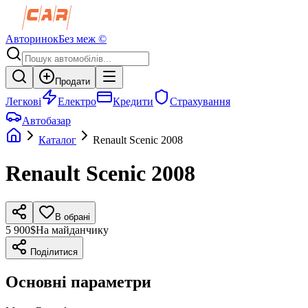
Авторинок
Без меж ©
Продати
Легкові
Електро
Кредити
Страхування
Автобазар
Каталог
Renault
Scenic
2008
Renault
Scenic
2008
В обрані
5 900$
На майданчику
Поділитися
Основні параметри