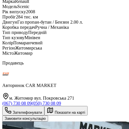
Марка
Renault
Модель
Scenic
Рік випуску
2008
Пробіг
284 тис. км
Двигун
Газ пропан-бутан / Бензин 2.00 л.
Коробка передач
Ручна / Механіка
Тип приводу
Передній
Тип кузову
Мінівен
Колір
Помаранчевий
Регіон
Житомирська
Місто
Житомир
Продавець
Авторинок CAR MARKET
м. Житомир вул. Покровська 271
(067) 730 08 09
(050) 730 08 09
Зателефонувати
Показати на карті
Замовити консультацію