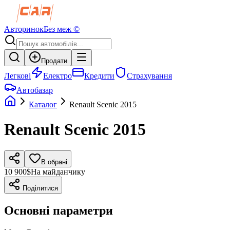
Авторинок
Без меж ©
Продати
Легкові
Електро
Кредити
Страхування
Автобазар
Каталог
Renault
Scenic
2015
Renault
Scenic
2015
В обрані
10 900$
На майданчику
Поділитися
Основні параметри