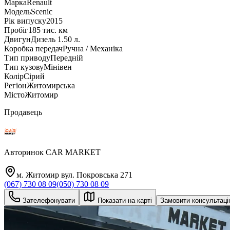
Марка
Renault
Модель
Scenic
Рік випуску
2015
Пробіг
185 тис. км
Двигун
Дизель 1.50 л.
Коробка передач
Ручна / Механіка
Тип приводу
Передній
Тип кузову
Мінівен
Колір
Сірий
Регіон
Житомирська
Місто
Житомир
Продавець
Авторинок CAR MARKET
м. Житомир вул. Покровська 271
(067) 730 08 09
(050) 730 08 09
Зателефонувати
Показати на карті
Замовити консультац