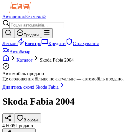
Авторинок
Без меж ©
Продати
Легкові
Електро
Кредити
Страхування
Автобазар
Каталог
Skoda
Fabia
2004
Автомобіль продано
Це оголошення більше не актуальне — автомобіль продано.
Дивитись схожі
Skoda
Fabia
Skoda
Fabia
2004
В обрані
4 600$
Продано