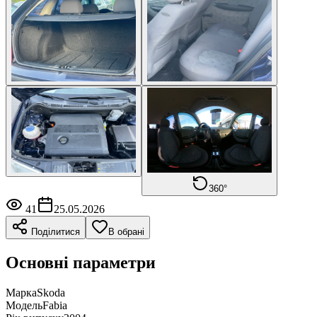
360°
41
25.05.2026
Поділитися
В обрані
Основні параметри
Марка
Skoda
Модель
Fabia