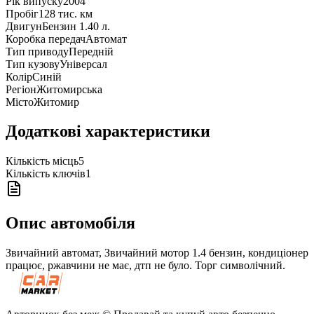
Рік випуску
2004
Пробіг
128 тис. км
Двигун
Бензин 1.40 л.
Коробка передач
Автомат
Тип приводу
Передній
Тип кузову
Універсал
Колір
Синій
Регіон
Житомирська
Місто
Житомир
Додаткові характеристики
Кількість місць
5
Кількість ключів
1
Опис автомобіля
Звичайний автомат, Звичайний мотор 1.4 бензин, кондиціонер
працює, ржавчини не має, дтп не було. Торг символічний.