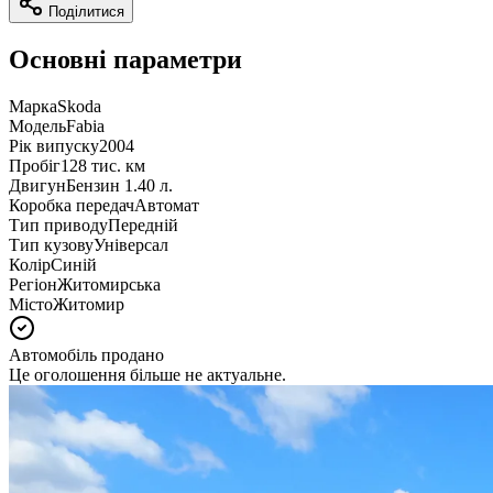
Поділитися
Основні параметри
Марка
Skoda
Модель
Fabia
Рік випуску
2004
Пробіг
128 тис. км
Двигун
Бензин 1.40 л.
Коробка передач
Автомат
Тип приводу
Передній
Тип кузову
Універсал
Колір
Синій
Регіон
Житомирська
Місто
Житомир
Автомобіль продано
Це оголошення більше не актуальне.