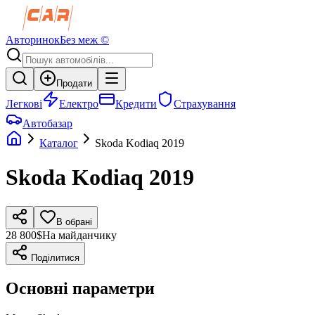
Авторинок
Без меж ©
Продати
Легкові
Електро
Кредити
Страхування
Автобазар
Каталог
Skoda
Kodiaq
2019
Skoda
Kodiaq
2019
В обрані
28 800$
На майданчику
Поділитися
Основні параметри