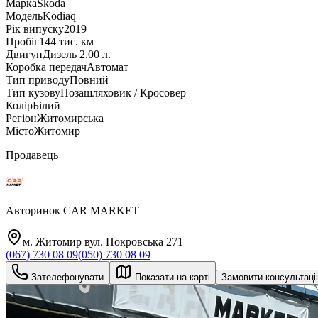
Марка
Skoda
Модель
Kodiaq
Рік випуску
2019
Пробіг
144 тис. км
Двигун
Дизель 2.00 л.
Коробка передач
Автомат
Тип приводу
Повний
Тип кузову
Позашляховик / Кросовер
Колір
Білий
Регіон
Житомирська
Місто
Житомир
Продавець
Авторинок CAR MARKET
м. Житомир вул. Покровська 271
(067) 730 08 09
(050) 730 08 09
Зателефонувати
Показати на карті
Замовити консультац