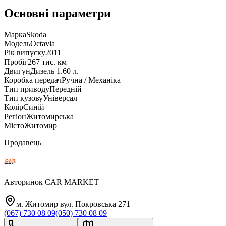
Основні параметри
Марка
Skoda
Модель
Octavia
Рік випуску
2011
Пробіг
267 тис. км
Двигун
Дизель 1.60 л.
Коробка передач
Ручна / Механіка
Тип приводу
Передній
Тип кузову
Універсал
Колір
Синій
Регіон
Житомирська
Місто
Житомир
Продавець
Авторинок CAR MARKET
м. Житомир вул. Покровська 271
(067) 730 08 09
(050) 730 08 09