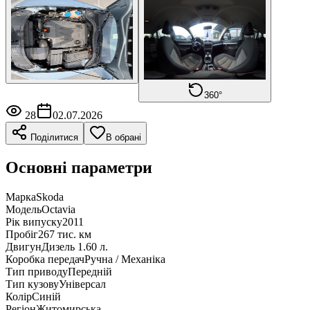
360°
28
02.07.2026
Поділитися
В обрані
Основні параметри
Марка
Skoda
Модель
Octavia
Рік випуску
2011
Пробіг
267 тис. км
Двигун
Дизель 1.60 л.
Коробка передач
Ручна / Механіка
Тип приводу
Передній
Тип кузову
Універсал
Колір
Синій
Регіон
Житомирська