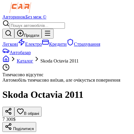
Авторинок
Без меж ©
Продати
Легкові
Електро
Кредити
Страхування
Автобазар
Каталог
Skoda
Octavia
2011
Тимчасово відсутнє
Автомобіль тимчасово виїхав, але очікується повернення
Skoda
Octavia
2011
В обрані
7 300$
Поділитися