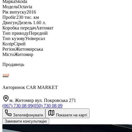
Марка
Skoda
Модель
Octavia
Рік випуску
2016
Пробіг
230 тис. км
Двигун
Дизель 1.60 л.
Коробка передач
Автомат
Тип приводу
Передній
Тип кузову
Універсал
Колір
Сірий
Регіон
Житомирська
Місто
Житомир
Продавець
Авторинок CAR MARKET
м. Житомир вул. Покровська 271
(067) 730 08 09
(050) 730 08 09
Зателефонувати
Показати на карті
Замовити консультацію