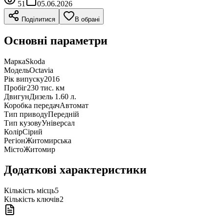
51
05.06.2026
Поділитися
В обрані
Основні параметри
Марка
Skoda
Модель
Octavia
Рік випуску
2016
Пробіг
230 тис. км
Двигун
Дизель 1.60 л.
Коробка передач
Автомат
Тип приводу
Передній
Тип кузову
Універсал
Колір
Сірий
Регіон
Житомирська
Місто
Житомир
Додаткові характеристики
Кількість місць
5
Кількість ключів
2