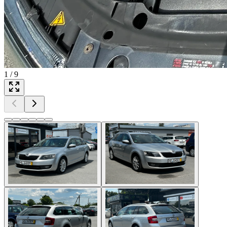
1
/
9