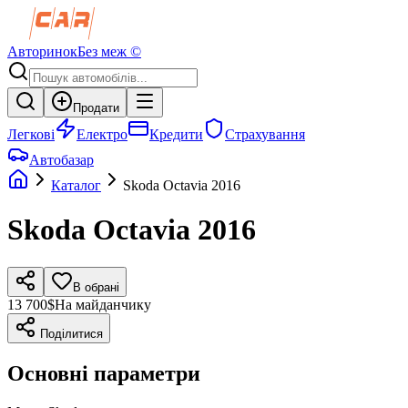
Авторинок
Без меж ©
Продати
Легкові
Електро
Кредити
Страхування
Автобазар
Каталог
Skoda
Octavia
2016
Skoda
Octavia
2016
В обрані
13 700$
На майданчику
Поділитися
Основні параметри