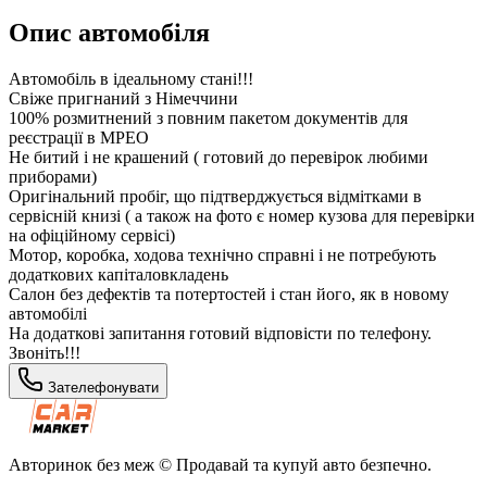
Опис автомобіля
Автомобіль в ідеальному стані!!!
Свіже пригнаний з Німеччини
100% розмитнений з повним пакетом документів для
реєстрації в МРЕО
Не битий і не крашений ( готовий до перевірок любими
приборами)
Оригінальний пробіг, що підтверджується відмітками в
сервісній книзі ( а також на фото є номер кузова для перевірки
на офіційному сервісі)
Мотор, коробка, ходова технічно справні і не потребують
додаткових капіталовкладень
Салон без дефектів та потертостей і стан його, як в новому
автомобілі
На додаткові запитання готовий відповісти по телефону.
Звоніть!!!
Зателефонувати
Авторинок без меж © Продавай та купуй авто безпечно.