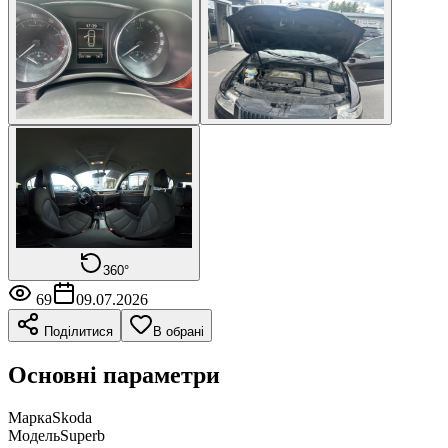
360°
69
09.07.2026
Поділитися
В обрані
Основні параметри
Марка
Skoda
Модель
Superb