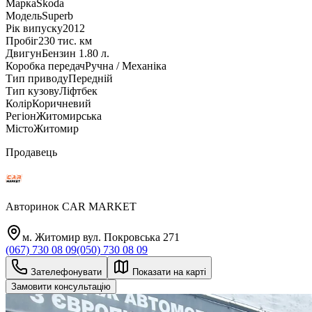
Марка
Skoda
Модель
Superb
Рік випуску
2012
Пробіг
230 тис. км
Двигун
Бензин 1.80 л.
Коробка передач
Ручна / Механіка
Тип приводу
Передній
Тип кузову
Ліфтбек
Колір
Коричневий
Регіон
Житомирська
Місто
Житомир
Продавець
Авторинок CAR MARKET
м. Житомир вул. Покровська 271
(067) 730 08 09
(050) 730 08 09
Зателефонувати
Показати на карті
Замовити консультацію