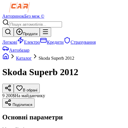
Авторинок
Без меж ©
Продати
Легкові
Електро
Кредити
Страхування
Автобазар
Каталог
Skoda
Superb
2012
Skoda
Superb
2012
В обрані
9 200$
На майданчику
Поділитися
Основні параметри