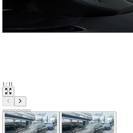
1
/
11