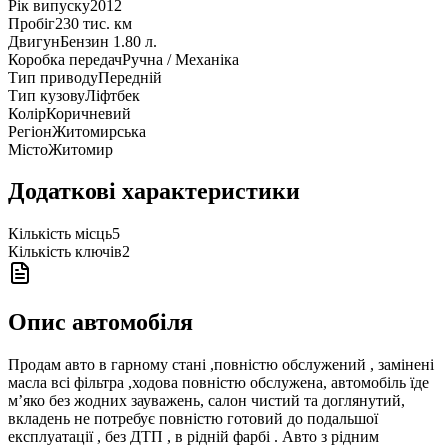
Рік випуску
2012
Пробіг
230 тис. км
Двигун
Бензин 1.80 л.
Коробка передач
Ручна / Механіка
Тип приводу
Передній
Тип кузову
Ліфтбек
Колір
Коричневий
Регіон
Житомирська
Місто
Житомир
Додаткові характеристики
Кількість місць
5
Кількість ключів
2
Опис автомобіля
Продам авто в гарному стані ,повністю обслужений , замінені
масла всі фільтра ,ходова повністю обслужена, автомобіль їде
м’яко без жодних зауважень, салон чистий та доглянутий,
вкладень не потребує повністю готовий до подальшої
експлуатації , без ДТП , в рідній фарбі . Авто з рідним