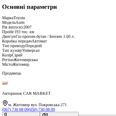
Основні параметри
Марка
Toyota
Модель
Auris
Рік випуску
2007
Пробіг
193 тис. км
Двигун
Газ пропан-бутан / Бензин 1.60 л.
Коробка передач
Автомат
Тип приводу
Передній
Тип кузову
Універсал
Колір
Сірий
Регіон
Житомирська
Місто
Житомир
Продавець
Авторинок CAR MARKET
м. Житомир вул. Покровська 271
(067) 730 08 09
(050) 730 08 09