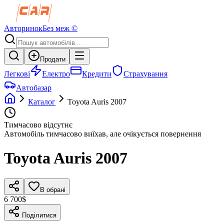
Авторинок
Без меж ©
Продати
Легкові
Електро
Кредити
Страхування
Автобазар
Каталог
Toyota
Auris
2007
Тимчасово відсутнє
Автомобіль тимчасово виїхав, але очікується повернення
Toyota
Auris
2007
В обрані
6 700$
Поділитися