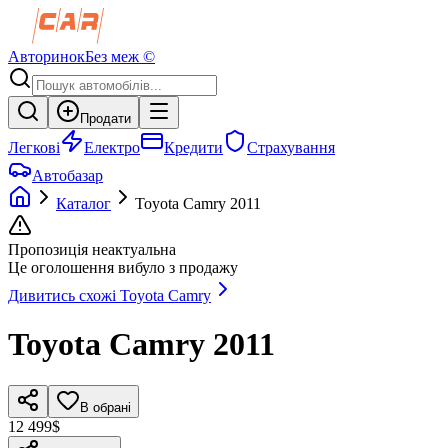
Авторинок
Без меж ©
Продати
Легкові
Електро
Кредити
Страхування
Автобазар
Каталог
Toyota
Camry
2011
Пропозиція неактуальна
Це оголошення вибуло з продажу
Дивитись схожі
Toyota
Camry
Toyota
Camry
2011
В обрані
12 499$