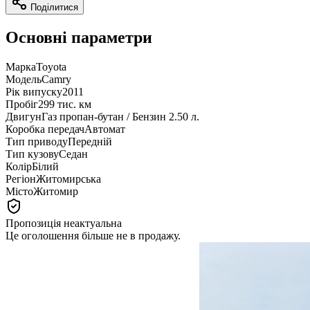
Поділитися
Основні параметри
Марка
Toyota
Модель
Camry
Рік випуску
2011
Пробіг
299 тис. км
Двигун
Газ пропан-бутан / Бензин 2.50 л.
Коробка передач
Автомат
Тип приводу
Передній
Тип кузову
Седан
Колір
Білий
Регіон
Житомирська
Місто
Житомир
Пропозиція неактуальна
Це оголошення більше не в продажу.