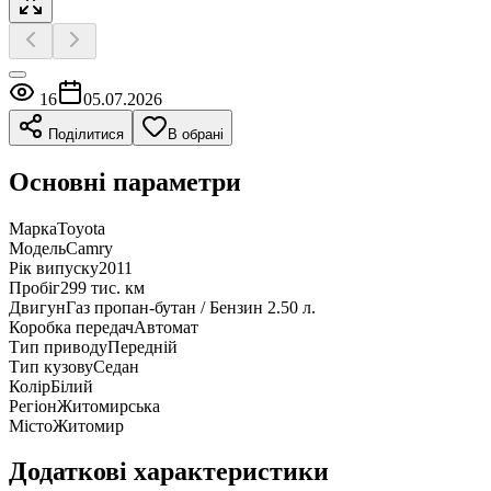
16
05.07.2026
Поділитися
В обрані
Основні параметри
Марка
Toyota
Модель
Camry
Рік випуску
2011
Пробіг
299 тис. км
Двигун
Газ пропан-бутан / Бензин 2.50 л.
Коробка передач
Автомат
Тип приводу
Передній
Тип кузову
Седан
Колір
Білий
Регіон
Житомирська
Місто
Житомир
Додаткові характеристики