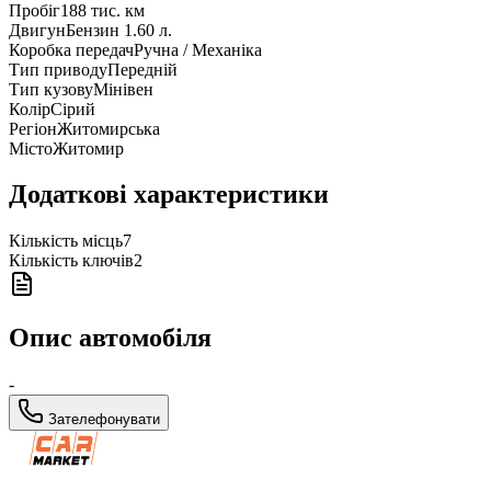
Пробіг
188 тис. км
Двигун
Бензин 1.60 л.
Коробка передач
Ручна / Механіка
Тип приводу
Передній
Тип кузову
Мінівен
Колір
Сірий
Регіон
Житомирська
Місто
Житомир
Додаткові характеристики
Кількість місць
7
Кількість ключів
2
Опис автомобіля
-
Зателефонувати