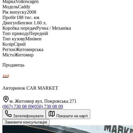
Марка
Volkswagen
Модель
Caddy
Рік випуску
2008
Пробіг
188 тис. км
Двигун
Бензин 1.60 л.
Коробка передач
Ручна / Механіка
Тип приводу
Передній
Тип кузову
Мінівен
Колір
Сірий
Регіон
Житомирська
Місто
Житомир
Продавець
Авторинок CAR MARKET
м. Житомир вул. Покровська 271
(067) 730 08 09
(050) 730 08 09
Зателефонувати
Показати на карті
Замовити консультацію