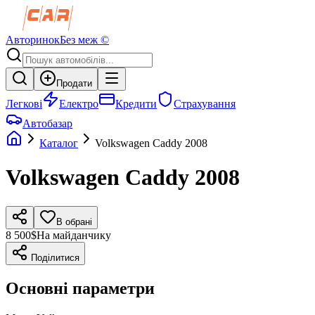
Авторинок
Без меж ©
Продати
Легкові
Електро
Кредити
Страхування
Автобазар
Каталог
Volkswagen
Caddy
2008
Volkswagen
Caddy
2008
В обрані
8 500$
На майданчику
Поділитися
Основні параметри