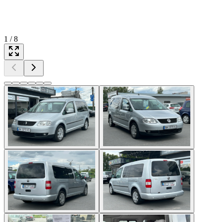
1
/
8