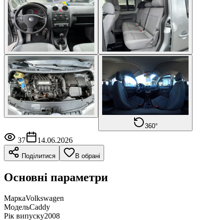
360°
37
14.06.2026
Поділитися
В обрані
Основні параметри
Марка
Volkswagen
Модель
Caddy
Рік випуску
2008