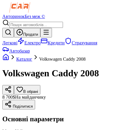
Авторинок
Без меж ©
Продати
Легкові
Електро
Кредити
Страхування
Автобазар
Каталог
Volkswagen
Caddy
2008
Volkswagen
Caddy
2008
В обрані
8 700$
На майданчику
Поділитися
Основні параметри