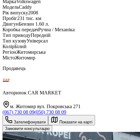
Марка
Volkswagen
Модель
Caddy
Рік випуску
2008
Пробіг
231 тис. км
Двигун
Бензин 1.60 л.
Коробка передач
Ручна / Механіка
Тип приводу
Передній
Тип кузову
Універсал
Колір
Білий
Регіон
Житомирська
Місто
Житомир
Продавець
Авторинок CAR MARKET
м. Житомир вул. Покровська 271
(067) 730 08 09
(050) 730 08 09
Зателефонувати
Показати на карті
Замовити консультацію