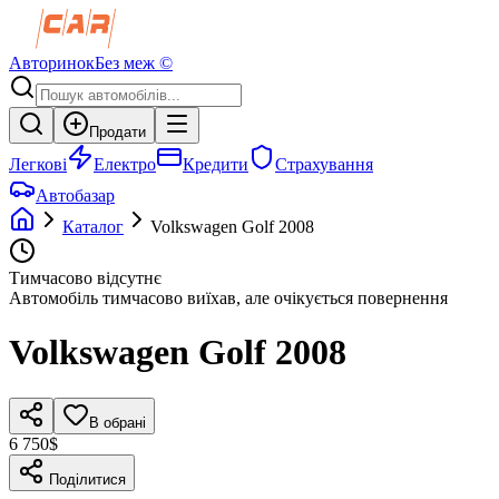
Авторинок
Без меж ©
Продати
Легкові
Електро
Кредити
Страхування
Автобазар
Каталог
Volkswagen
Golf
2008
Тимчасово відсутнє
Автомобіль тимчасово виїхав, але очікується повернення
Volkswagen
Golf
2008
В обрані
6 750$
Поділитися