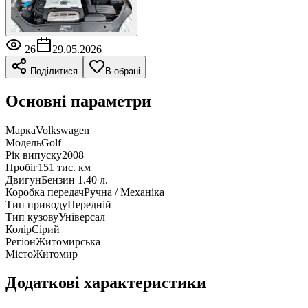
26
29.05.2026
Поділитися
В обрані
Основні параметри
Марка
Volkswagen
Модель
Golf
Рік випуску
2008
Пробіг
151 тис. км
Двигун
Бензин 1.40 л.
Коробка передач
Ручна / Механіка
Тип приводу
Передній
Тип кузову
Універсал
Колір
Сірий
Регіон
Житомирська
Місто
Житомир
Додаткові характеристики