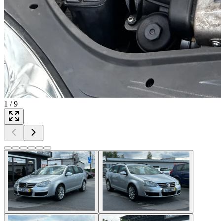
1
/
9