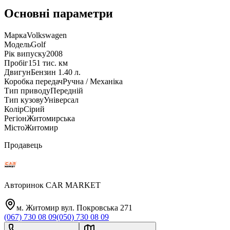
Основні параметри
Марка
Volkswagen
Модель
Golf
Рік випуску
2008
Пробіг
151 тис. км
Двигун
Бензин 1.40 л.
Коробка передач
Ручна / Механіка
Тип приводу
Передній
Тип кузову
Універсал
Колір
Сірий
Регіон
Житомирська
Місто
Житомир
Продавець
Авторинок CAR MARKET
м. Житомир вул. Покровська 271
(067) 730 08 09
(050) 730 08 09