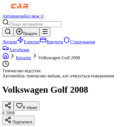
Авторинок
Без меж ©
Продати
Легкові
Електро
Кредити
Страхування
Автобазар
Каталог
Volkswagen
Golf
2008
Тимчасово відсутнє
Автомобіль тимчасово виїхав, але очікується повернення
Volkswagen
Golf
2008
В обрані
6 500$
Поділитися