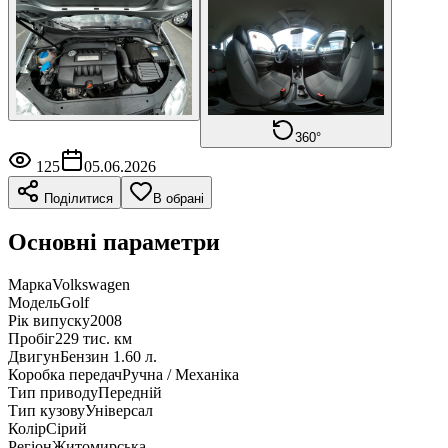
360°
125
05.06.2026
Поділитися
В обрані
Основні параметри
Марка
Volkswagen
Модель
Golf
Рік випуску
2008
Пробіг
229 тис. км
Двигун
Бензин 1.60 л.
Коробка передач
Ручна / Механіка
Тип приводу
Передній
Тип кузову
Універсал
Колір
Сірий
Регіон
Житомирська