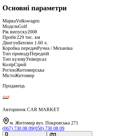
Основні параметри
Марка
Volkswagen
Модель
Golf
Рік випуску
2008
Пробіг
229 тис. км
Двигун
Бензин 1.60 л.
Коробка передач
Ручна / Механіка
Тип приводу
Передній
Тип кузову
Універсал
Колір
Сірий
Регіон
Житомирська
Місто
Житомир
Продавець
Авторинок CAR MARKET
м. Житомир вул. Покровська 271
(067) 730 08 09
(050) 730 08 09