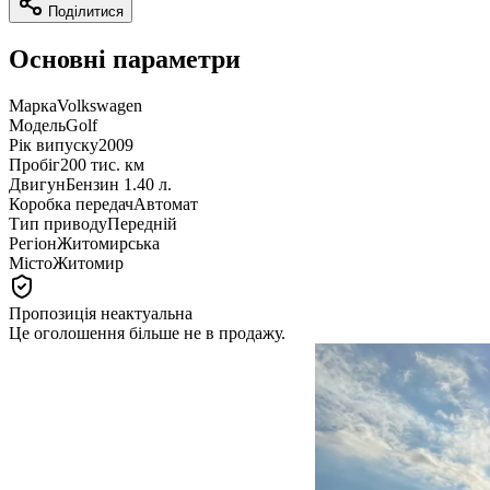
Поділитися
Основні параметри
Марка
Volkswagen
Модель
Golf
Рік випуску
2009
Пробіг
200 тис. км
Двигун
Бензин 1.40 л.
Коробка передач
Автомат
Тип приводу
Передній
Регіон
Житомирська
Місто
Житомир
Пропозиція неактуальна
Це оголошення більше не в продажу.