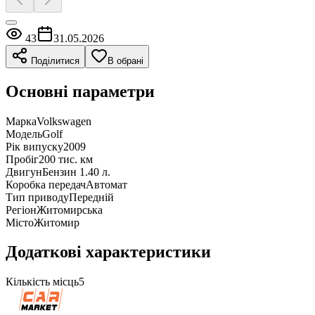
43
31.05.2026
Поділитися
В обрані
Основні параметри
Марка
Volkswagen
Модель
Golf
Рік випуску
2009
Пробіг
200 тис. км
Двигун
Бензин 1.40 л.
Коробка передач
Автомат
Тип приводу
Передній
Регіон
Житомирська
Місто
Житомир
Додаткові характеристики
Кількість місць
5