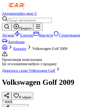
Авторинок
Без меж ©
Продати
Легкові
Електро
Кредити
Страхування
Автобазар
Каталог
Volkswagen
Golf
2009
Пропозиція неактуальна
Це оголошення вибуло з продажу
Дивитись схожі
Volkswagen
Golf
Volkswagen
Golf
2009
В обрані
7 800$