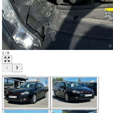
1
/
9