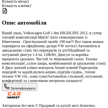
Кількість місць
5
Кількість ключів
2
Опис автомобіля
Вашій увазі, Volkswagen Golf 1.4tsi HIGHLINE 2012, в супер
топовій комплектації Match! Авто свіжопригнане із
Німеччини . Oригінальний пробіг 190 км!!! Все також можна
перевірити на офіційному дилері VW service!.Автомобіль в
заводському стані, без перекрасів та дтп!Надійний та
потужний двигун 1.4 tsi, 118kWt. Двигун та коробка
працюють ідеально. Чистий та збережений салон. Топова
комплектація!.,салон шкіра, комбінований (в ідеальному стані)
# Двух зонний клімат-контроль Sound system# Парктронік
передній та задній,мульти-кермо.,підігрів сидінь., топові
титани VW r16., нова гума!Автомобіль стильний, потужний,
комфортний та з невеликою витратою пального!
Зателефонувати
Авторинок без меж © Продавай та купуй авто безпечно.