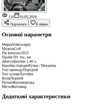
110
16.05.2026
Поділитися
В обрані
Основні параметри
Марка
Volkswagen
Модель
Golf
Рік випуску
2012
Пробіг
191 тис. км
Двигун
Бензин 1.40 л.
Коробка передач
Ручна / Механіка
Тип приводу
Передній
Тип кузову
Хетчбек
Колір
Чорний
Регіон
Житомирська
Місто
Житомир
Додаткові характеристики