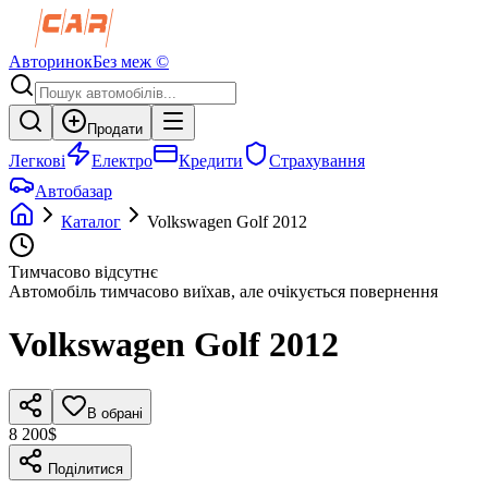
Авторинок
Без меж ©
Продати
Легкові
Електро
Кредити
Страхування
Автобазар
Каталог
Volkswagen
Golf
2012
Тимчасово відсутнє
Автомобіль тимчасово виїхав, але очікується повернення
Volkswagen
Golf
2012
В обрані
8 200$
Поділитися