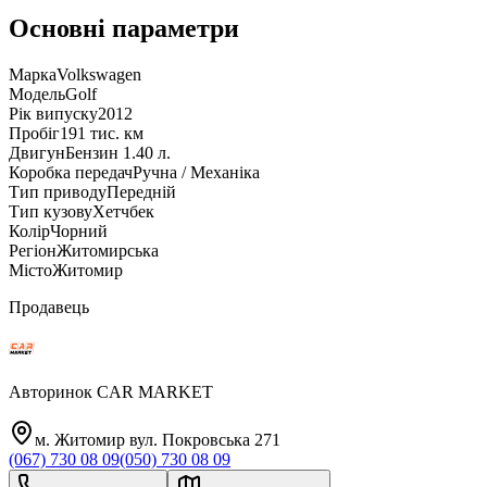
Основні параметри
Марка
Volkswagen
Модель
Golf
Рік випуску
2012
Пробіг
191 тис. км
Двигун
Бензин 1.40 л.
Коробка передач
Ручна / Механіка
Тип приводу
Передній
Тип кузову
Хетчбек
Колір
Чорний
Регіон
Житомирська
Місто
Житомир
Продавець
Авторинок CAR MARKET
м. Житомир вул. Покровська 271
(067) 730 08 09
(050) 730 08 09