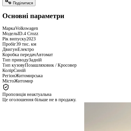
Поділитися
Основні параметри
Марка
Volkswagen
Модель
ID.4 Crozz
Рік випуску
2023
Пробіг
39 тис. км
Двигун
Електро
Коробка передач
Автомат
Тип приводу
Задній
Тип кузову
Позашляховик / Кросовер
Колір
Синій
Регіон
Житомирська
Місто
Житомир
Пропозиція неактуальна
Це оголошення більше не в продажу.