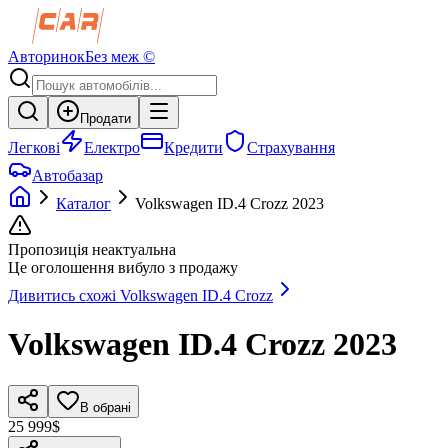
Авторинок
Без меж ©
Продати
Легкові
Електро
Кредити
Страхування
Автобазар
Каталог
Volkswagen
ID.4 Crozz
2023
Пропозиція неактуальна
Це оголошення вибуло з продажу
Дивитись схожі
Volkswagen
ID.4 Crozz
Volkswagen
ID.4 Crozz
2023
В обрані
25 999$