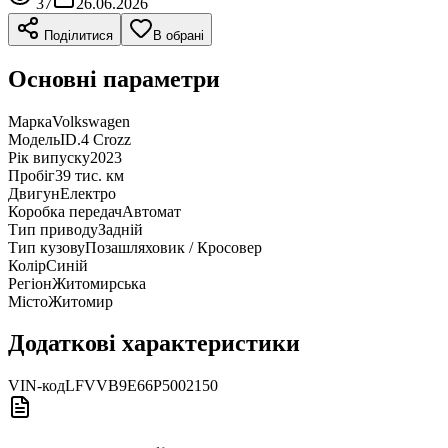
37
26.06.2026
Поділитися
В обрані
Основні параметри
Марка
Volkswagen
Модель
ID.4 Crozz
Рік випуску
2023
Пробіг
39 тис. км
Двигун
Електро
Коробка передач
Автомат
Тип приводу
Задній
Тип кузову
Позашляховик / Кросовер
Колір
Синій
Регіон
Житомирська
Місто
Житомир
Додаткові характеристики
VIN-код
LFVVB9E66P5002150