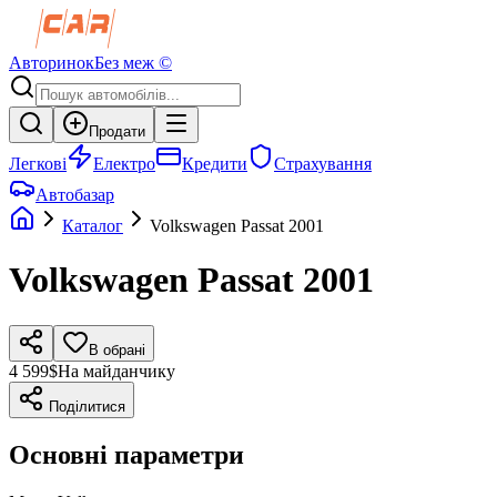
Авторинок
Без меж ©
Продати
Легкові
Електро
Кредити
Страхування
Автобазар
Каталог
Volkswagen
Passat
2001
Volkswagen
Passat
2001
В обрані
4 599$
На майданчику
Поділитися
Основні параметри