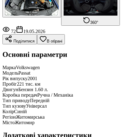
360°
72
19.05.2026
Поділитися
В обрані
Основні параметри
Марка
Volkswagen
Модель
Passat
Рік випуску
2001
Пробіг
221 тис. км
Двигун
Бензин 1.60 л.
Коробка передач
Ручна / Механіка
Тип приводу
Передній
Тип кузову
Універсал
Колір
Синій
Регіон
Житомирська
Місто
Житомир
Додаткові характеристики