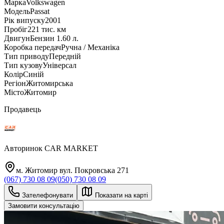
Марка
Volkswagen
Модель
Passat
Рік випуску
2001
Пробіг
221 тис. км
Двигун
Бензин 1.60 л.
Коробка передач
Ручна / Механіка
Тип приводу
Передній
Тип кузову
Універсал
Колір
Синій
Регіон
Житомирська
Місто
Житомир
Продавець
Авторинок CAR MARKET
м. Житомир вул. Покровська 271
(067) 730 08 09
(050) 730 08 09
Зателефонувати
Показати на карті
Замовити консультацію