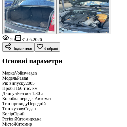
59
31.05.2026
Поділитися
В обрані
Основні параметри
Марка
Volkswagen
Модель
Passat
Рік випуску
2005
Пробіг
166 тис. км
Двигун
Бензин 1.80 л.
Коробка передач
Автомат
Тип приводу
Передній
Тип кузову
Седан
Колір
Сірий
Регіон
Житомирська
Місто
Житомир