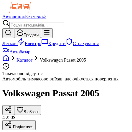
Авторинок
Без меж ©
Продати
Легкові
Електро
Кредити
Страхування
Автобазар
Каталог
Volkswagen
Passat
2005
Тимчасово відсутнє
Автомобіль тимчасово виїхав, але очікується повернення
Volkswagen
Passat
2005
В обрані
4 250$
Поділитися