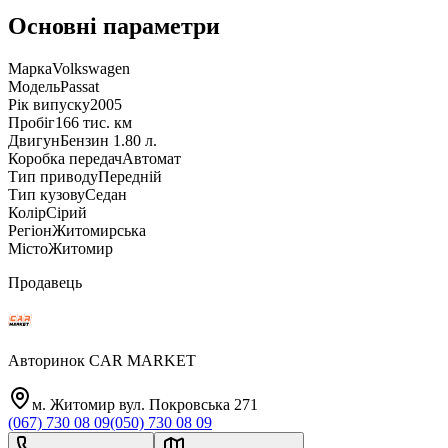
Основні параметри
Марка
Volkswagen
Модель
Passat
Рік випуску
2005
Пробіг
166 тис. км
Двигун
Бензин 1.80 л.
Коробка передач
Автомат
Тип приводу
Передній
Тип кузову
Седан
Колір
Сірий
Регіон
Житомирська
Місто
Житомир
Продавець
Авторинок CAR MARKET
м. Житомир вул. Покровська 271
(067) 730 08 09
(050) 730 08 09