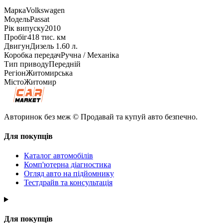
Марка
Volkswagen
Модель
Passat
Рік випуску
2010
Пробіг
418 тис. км
Двигун
Дизель 1.60 л.
Коробка передач
Ручна / Механіка
Тип приводу
Передній
Регіон
Житомирська
Місто
Житомир
Авторинок без меж © Продавай та купуй авто безпечно.
Для покупців
Каталог автомобілів
Комп'ютерна діагностика
Огляд авто на підйомнику
Тестдрайв та консультація
Для покупців