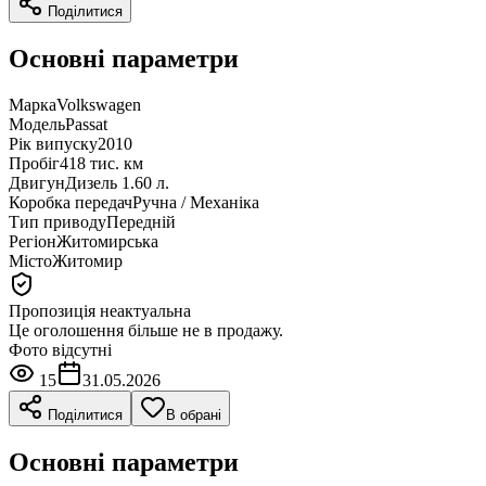
Поділитися
Основні параметри
Марка
Volkswagen
Модель
Passat
Рік випуску
2010
Пробіг
418 тис. км
Двигун
Дизель 1.60 л.
Коробка передач
Ручна / Механіка
Тип приводу
Передній
Регіон
Житомирська
Місто
Житомир
Пропозиція неактуальна
Це оголошення більше не в продажу.
Фото відсутні
15
31.05.2026
Поділитися
В обрані
Основні параметри