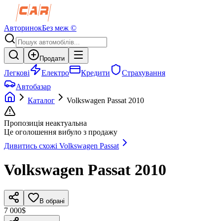
Авторинок
Без меж ©
Продати
Легкові
Електро
Кредити
Страхування
Автобазар
Каталог
Volkswagen
Passat
2010
Пропозиція неактуальна
Це оголошення вибуло з продажу
Дивитись схожі
Volkswagen
Passat
Volkswagen
Passat
2010
В обрані
7 000$