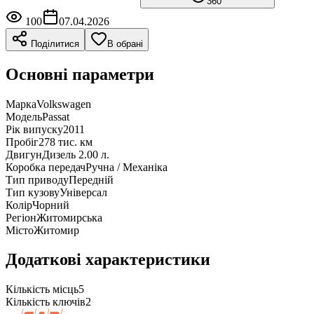
360°
100
07.04.2026
Поділитися
В обрані
Основні параметри
Марка
Volkswagen
Модель
Passat
Рік випуску
2011
Пробіг
278 тис. км
Двигун
Дизель 2.00 л.
Коробка передач
Ручна / Механіка
Тип приводу
Передній
Тип кузову
Універсал
Колір
Чорний
Регіон
Житомирська
Місто
Житомир
Додаткові характеристики
Кількість місць
5
Кількість ключів
2