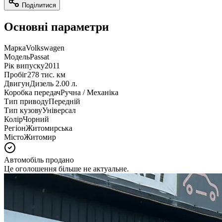
Поділитися
Основні параметри
Марка
Volkswagen
Модель
Passat
Рік випуску
2011
Пробіг
278 тис. км
Двигун
Дизель 2.00 л.
Коробка передач
Ручна / Механіка
Тип приводу
Передній
Тип кузову
Універсал
Колір
Чорний
Регіон
Житомирська
Місто
Житомир
Автомобіль продано
Це оголошення більше не актуальне.