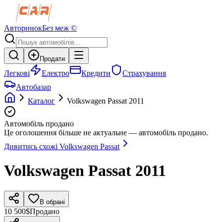
Авторинок
Без меж ©
Продати
Легкові
Електро
Кредити
Страхування
Автобазар
Каталог
Volkswagen
Passat
2011
Автомобіль продано
Це оголошення більше не актуальне — автомобіль продано.
Дивитись схожі
Volkswagen
Passat
Volkswagen
Passat
2011
В обрані
10 500$
Продано