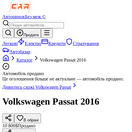
Авторинок
Без меж ©
Продати
Легкові
Електро
Кредити
Страхування
Автобазар
Каталог
Volkswagen
Passat
2016
Автомобіль продано
Це оголошення більше не актуальне — автомобіль продано.
Дивитись схожі
Volkswagen
Passat
Volkswagen
Passat
2016
В обрані
10 800$
Продано