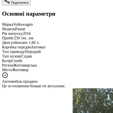
Поділитися
Основні параметри
Марка
Volkswagen
Модель
Passat
Рік випуску
2016
Пробіг
250 тис. км
Двигун
Бензин 1.80 л.
Коробка передач
Автомат
Тип приводу
Передній
Тип кузову
Седан
Колір
Синій
Регіон
Житомирська
Місто
Житомир
Автомобіль продано
Це оголошення більше не актуальне.