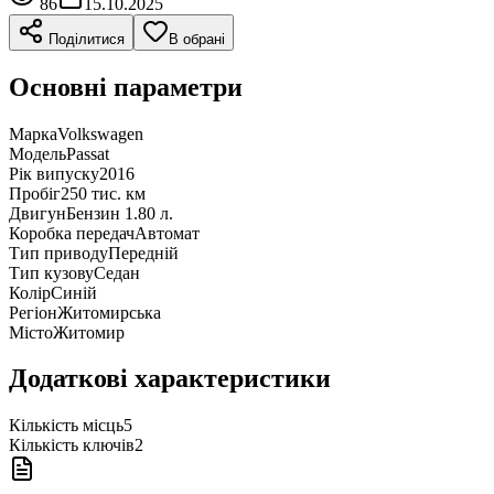
86
15.10.2025
Поділитися
В обрані
Основні параметри
Марка
Volkswagen
Модель
Passat
Рік випуску
2016
Пробіг
250 тис. км
Двигун
Бензин 1.80 л.
Коробка передач
Автомат
Тип приводу
Передній
Тип кузову
Седан
Колір
Синій
Регіон
Житомирська
Місто
Житомир
Додаткові характеристики
Кількість місць
5
Кількість ключів
2