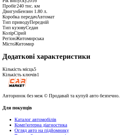
Рік випуску
2016
Пробіг
240 тис. км
Двигун
Бензин 1.80 л.
Коробка передач
Автомат
Тип приводу
Передній
Тип кузову
Седан
Колір
Сірий
Регіон
Житомирська
Місто
Житомир
Додаткові характеристики
Кількість місць
5
Кількість ключів
1
Авторинок без меж © Продавай та купуй авто безпечно.
Для покупців
Каталог автомобілів
Комп'ютерна діагностика
Огляд авто на підйомнику