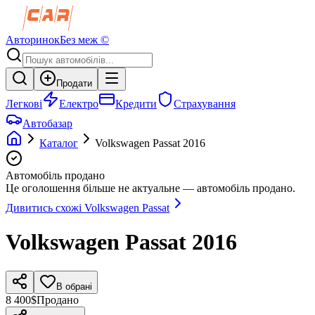
Авторинок
Без меж ©
Продати
Легкові
Електро
Кредити
Страхування
Автобазар
Каталог
Volkswagen
Passat
2016
Автомобіль продано
Це оголошення більше не актуальне — автомобіль продано.
Дивитись схожі
Volkswagen
Passat
Volkswagen
Passat
2016
В обрані
8 400$
Продано