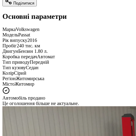
Поділитися
Основні параметри
Марка
Volkswagen
Модель
Passat
Рік випуску
2016
Пробіг
240 тис. км
Двигун
Бензин 1.80 л.
Коробка передач
Автомат
Тип приводу
Передній
Тип кузову
Седан
Колір
Сірий
Регіон
Житомирська
Місто
Житомир
Автомобіль продано
Це оголошення більше не актуальне.