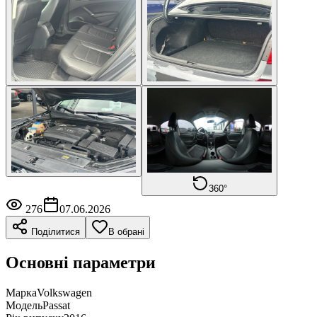
360°
276
07.06.2026
Поділитися
В обрані
Основні параметри
Марка
Volkswagen
Модель
Passat