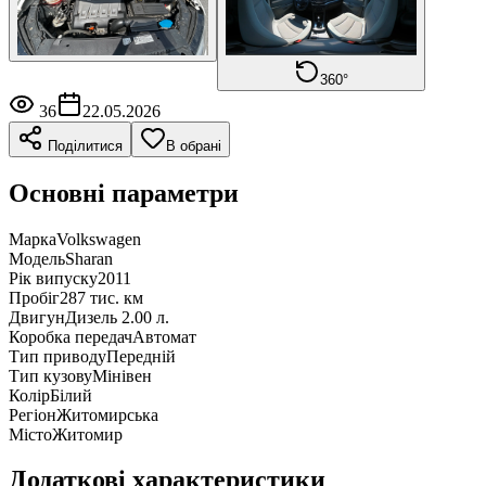
360°
36
22.05.2026
Поділитися
В обрані
Основні параметри
Марка
Volkswagen
Модель
Sharan
Рік випуску
2011
Пробіг
287 тис. км
Двигун
Дизель 2.00 л.
Коробка передач
Автомат
Тип приводу
Передній
Тип кузову
Мінівен
Колір
Білий
Регіон
Житомирська
Місто
Житомир
Додаткові характеристики