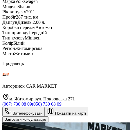
Марка
Volkswagen
Модель
Sharan
Рік випуску
2011
Пробіг
287 тис. км
Двигун
Дизель 2.00 л.
Коробка передач
Автомат
Тип приводу
Передній
Тип кузову
Мінівен
Колір
Білий
Регіон
Житомирська
Місто
Житомир
Продавець
Авторинок CAR MARKET
м. Житомир вул. Покровська 271
(067) 730 08 09
(050) 730 08 09
Зателефонувати
Показати на карті
Замовити консультацію