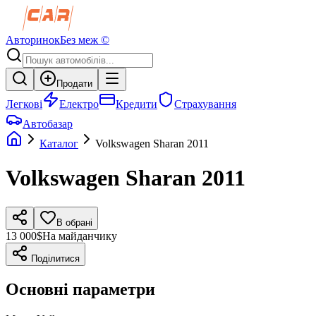
Авторинок
Без меж ©
Продати
Легкові
Електро
Кредити
Страхування
Автобазар
Каталог
Volkswagen
Sharan
2011
Volkswagen
Sharan
2011
В обрані
13 000$
На майданчику
Поділитися
Основні параметри