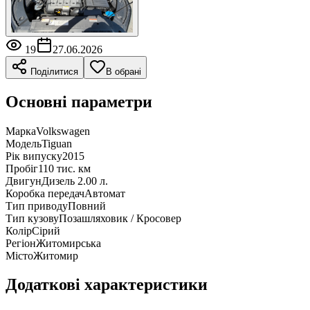
19
27.06.2026
Поділитися
В обрані
Основні параметри
Марка
Volkswagen
Модель
Tiguan
Рік випуску
2015
Пробіг
110 тис. км
Двигун
Дизель 2.00 л.
Коробка передач
Автомат
Тип приводу
Повний
Тип кузову
Позашляховик / Кросовер
Колір
Сірий
Регіон
Житомирська
Місто
Житомир
Додаткові характеристики