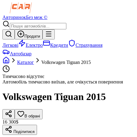
Авторинок
Без меж ©
Продати
Легкові
Електро
Кредити
Страхування
Автобазар
Каталог
Volkswagen
Tiguan
2015
Тимчасово відсутнє
Автомобіль тимчасово виїхав, але очікується повернення
Volkswagen
Tiguan
2015
В обрані
16 300$
Поділитися