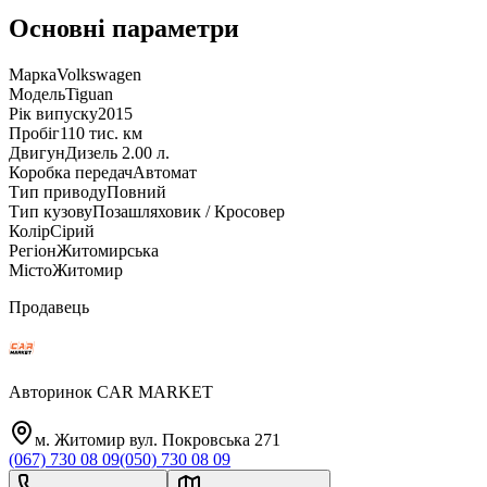
Основні параметри
Марка
Volkswagen
Модель
Tiguan
Рік випуску
2015
Пробіг
110 тис. км
Двигун
Дизель 2.00 л.
Коробка передач
Автомат
Тип приводу
Повний
Тип кузову
Позашляховик / Кросовер
Колір
Сірий
Регіон
Житомирська
Місто
Житомир
Продавець
Авторинок CAR MARKET
м. Житомир вул. Покровська 271
(067) 730 08 09
(050) 730 08 09