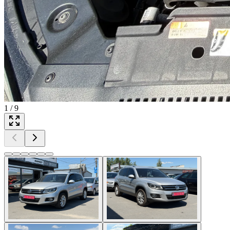
1
/
9