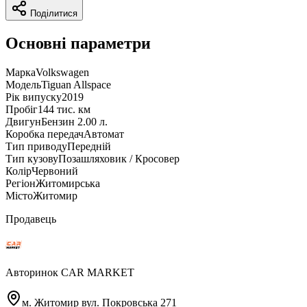
Поділитися
Основні параметри
Марка
Volkswagen
Модель
Tiguan Allspace
Рік випуску
2019
Пробіг
144 тис. км
Двигун
Бензин 2.00 л.
Коробка передач
Автомат
Тип приводу
Передній
Тип кузову
Позашляховик / Кросовер
Колір
Червоний
Регіон
Житомирська
Місто
Житомир
Продавець
Авторинок CAR MARKET
м. Житомир вул. Покровська 271