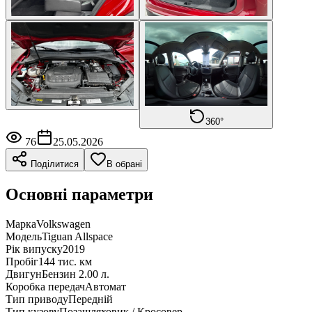
360°
76
25.05.2026
Поділитися
В обрані
Основні параметри
Марка
Volkswagen
Модель
Tiguan Allspace
Рік випуску
2019
Пробіг
144 тис. км
Двигун
Бензин 2.00 л.
Коробка передач
Автомат
Тип приводу
Передній
Тип кузову
Позашляховик / Кросовер