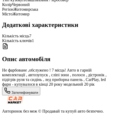
Колір
Червоний
Регіон
Житомирська
Місто
Житомир
Додаткові характеристики
Кількість місць
7
Кількість ключів
1
Опис автомобіля
Не фарбоване ,обслужено ! 7 місць! Авто в гарній
комплектації , автозупуск , сліпі зони , полоси , дістронік ,
підігрів руля та сидінь , лед приборна панель , CarPlay, led
фари - купувалося в кінці 20 року модельний 20 рік
Зателефонувати
Авторинок без меж © Продавай та купуй авто безпечно.