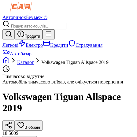
Авторинок
Без меж ©
Продати
Легкові
Електро
Кредити
Страхування
Автобазар
Каталог
Volkswagen
Tiguan Allspace
2019
Тимчасово відсутнє
Автомобіль тимчасово виїхав, але очікується повернення
Volkswagen
Tiguan Allspace
2019
В обрані
18 500$