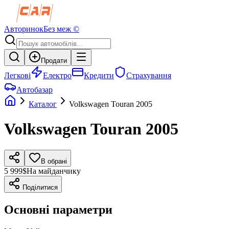
Авторинок
Без меж ©
Продати
Легкові
Електро
Кредити
Страхування
Автобазар
Каталог
Volkswagen
Touran
2005
Volkswagen
Touran
2005
В обрані
5 999$
На майданчику
Поділитися
Основні параметри