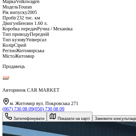
Марка
Volkswagen
Модель
Touran
Рік випуску
2005
Пробіг
232 тис. км
Двигун
Бензин 1.60 л.
Коробка передач
Ручна / Механіка
Тип приводу
Передній
Тип кузову
Універсал
Колір
Сірий
Регіон
Житомирська
Місто
Житомир
Продавець
Авторинок CAR MARKET
м. Житомир вул. Покровська 271
(067) 730 08 09
(050) 730 08 09
Зателефонувати
Показати на карті
Замовити консультац