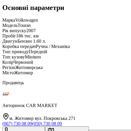
Основні параметри
Марка
Volkswagen
Модель
Touran
Рік випуску
2007
Пробіг
186 тис. км
Двигун
Бензин 1.60 л.
Коробка передач
Ручна / Механіка
Тип приводу
Передній
Тип кузову
Мінівен
Колір
Червоний
Регіон
Житомирська
Місто
Житомир
Продавець
Авторинок CAR MARKET
м. Житомир вул. Покровська 271
(067) 730 08 09
(050) 730 08 09