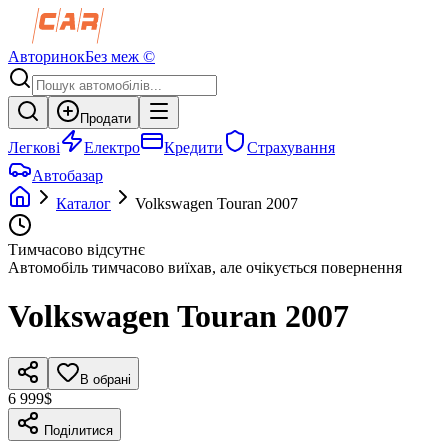
Авторинок
Без меж ©
Продати
Легкові
Електро
Кредити
Страхування
Автобазар
Каталог
Volkswagen
Touran
2007
Тимчасово відсутнє
Автомобіль тимчасово виїхав, але очікується повернення
Volkswagen
Touran
2007
В обрані
6 999$
Поділитися