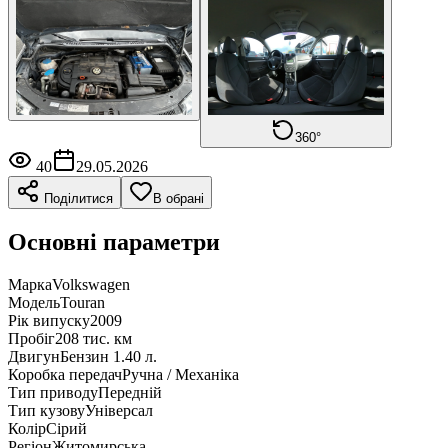
360°
40
29.05.2026
Поділитися
В обрані
Основні параметри
Марка
Volkswagen
Модель
Touran
Рік випуску
2009
Пробіг
208 тис. км
Двигун
Бензин 1.40 л.
Коробка передач
Ручна / Механіка
Тип приводу
Передній
Тип кузову
Універсал
Колір
Сірий
Регіон
Житомирська