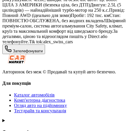
ЦІЛА З АМЕРИКИ (безпека ціла, без ДТП)Двигун: 2.5L (5
циліндрів) — найнадійніший турбо-мотор на 250 к.с.Привід:
Повний AWD (ідеально для зими)Пробіг: 192 тис. кмСтан:
ПОВНІСТЮ ОБСЛУЖЕНА, без жодних вкладень!Шкіряний
преміум-салон, система автогальмування City Safety, клімат,
круїз та максимальний комфорт від шведського бренду.За
деталями, ціною та відеооглядом пишіть у Direct або
телефонуйте.Tik tok:alex_swiss_cars
Зателефонувати
Авторинок без меж © Продавай та купуй авто безпечно.
Для покупців
Каталог автомобілів
Комп'ютерна діагностика
Огляд авто на підйомнику
Тестдрайв та консультація