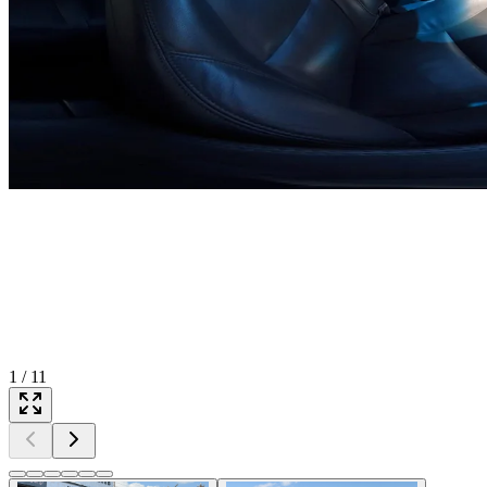
1
/
11