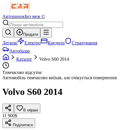
Авторинок
Без меж ©
Продати
Легкові
Електро
Кредити
Страхування
Автобазар
Каталог
Volvo
S60
2014
Тимчасово відсутнє
Автомобіль тимчасово виїхав, але очікується повернення
Volvo
S60
2014
В обрані
11 900$
Поділитися