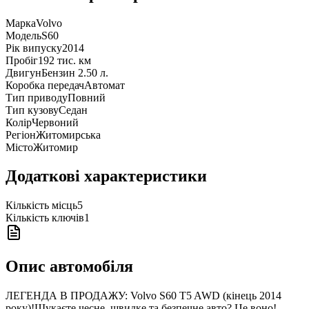
Марка
Volvo
Модель
S60
Рік випуску
2014
Пробіг
192 тис. км
Двигун
Бензин 2.50 л.
Коробка передач
Автомат
Тип приводу
Повний
Тип кузову
Седан
Колір
Червоний
Регіон
Житомирська
Місто
Житомир
Додаткові характеристики
Кількість місць
5
Кількість ключів
1
Опис автомобіля
ЛЕГЕНДА В ПРОДАЖУ: Volvo S60 T5 AWD (кінець 2014
року)!Шукаєте чесне, швидке та безпечне авто? Це воно!