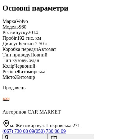
Основні параметри
Марка
Volvo
Модель
S60
Рік випуску
2014
Пробіг
192 тис. км
Двигун
Бензин 2.50 л.
Коробка передач
Автомат
Тип приводу
Повний
Тип кузову
Седан
Колір
Червоний
Регіон
Житомирська
Місто
Житомир
Продавець
Авторинок CAR MARKET
м. Житомир вул. Покровська 271
(067) 730 08 09
(050) 730 08 09