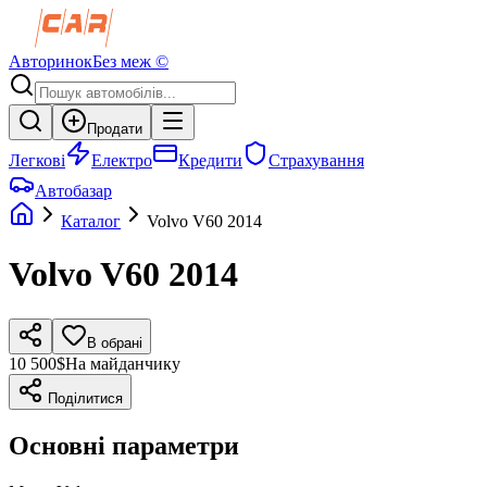
Авторинок
Без меж ©
Продати
Легкові
Електро
Кредити
Страхування
Автобазар
Каталог
Volvo
V60
2014
Volvo
V60
2014
В обрані
10 500$
На майданчику
Поділитися
Основні параметри