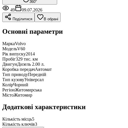
360°
49
09.07.2026
Поділитися
В обрані
Основні параметри
Марка
Volvo
Модель
V60
Рік випуску
2014
Пробіг
329 тис. км
Двигун
Дизель 2.00 л.
Коробка передач
Автомат
Тип приводу
Передній
Тип кузову
Універсал
Колір
Чорний
Регіон
Житомирська
Місто
Житомир
Додаткові характеристики
Кількість місць
5
Кількість ключів
3