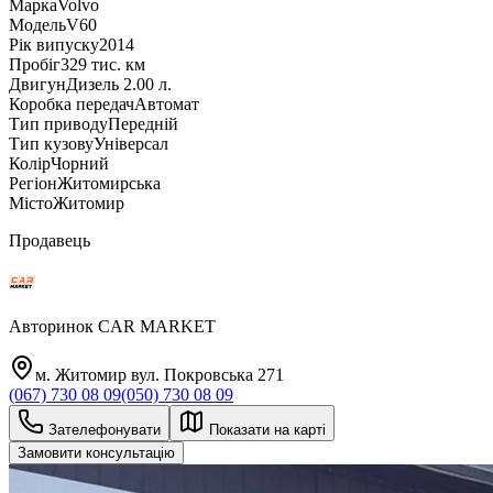
Марка
Volvo
Модель
V60
Рік випуску
2014
Пробіг
329 тис. км
Двигун
Дизель 2.00 л.
Коробка передач
Автомат
Тип приводу
Передній
Тип кузову
Універсал
Колір
Чорний
Регіон
Житомирська
Місто
Житомир
Продавець
Авторинок CAR MARKET
м. Житомир вул. Покровська 271
(067) 730 08 09
(050) 730 08 09
Зателефонувати
Показати на карті
Замовити консультацію