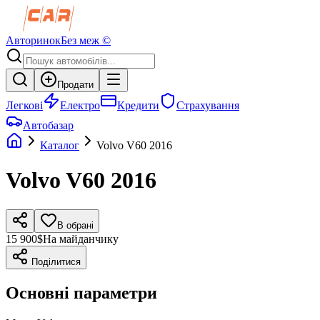
Авторинок
Без меж ©
Продати
Легкові
Електро
Кредити
Страхування
Автобазар
Каталог
Volvo
V60
2016
Volvo
V60
2016
В обрані
15 900$
На майданчику
Поділитися
Основні параметри