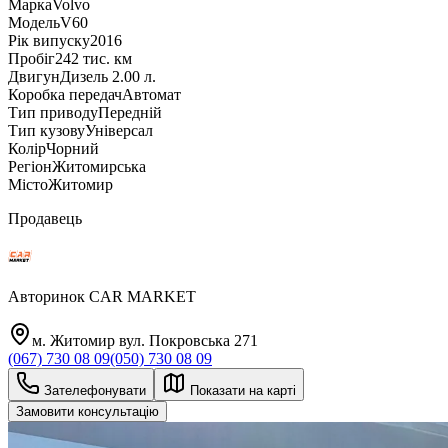
Марка
Volvo
Модель
V60
Рік випуску
2016
Пробіг
242 тис. км
Двигун
Дизель 2.00 л.
Коробка передач
Автомат
Тип приводу
Передній
Тип кузову
Універсал
Колір
Чорний
Регіон
Житомирська
Місто
Житомир
Продавець
Авторинок CAR MARKET
м. Житомир вул. Покровська 271
(067) 730 08 09
(050) 730 08 09
Зателефонувати
Показати на карті
Замовити консультацію