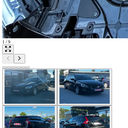
1
/
9