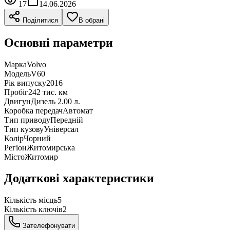
17
14.06.2026
Поділитися
В обрані
Основні параметри
Марка
Volvo
Модель
V60
Рік випуску
2016
Пробіг
242 тис. км
Двигун
Дизель 2.00 л.
Коробка передач
Автомат
Тип приводу
Передній
Тип кузову
Універсал
Колір
Чорний
Регіон
Житомирська
Місто
Житомир
Додаткові характеристики
Кількість місць
5
Кількість ключів
2
Зателефонувати