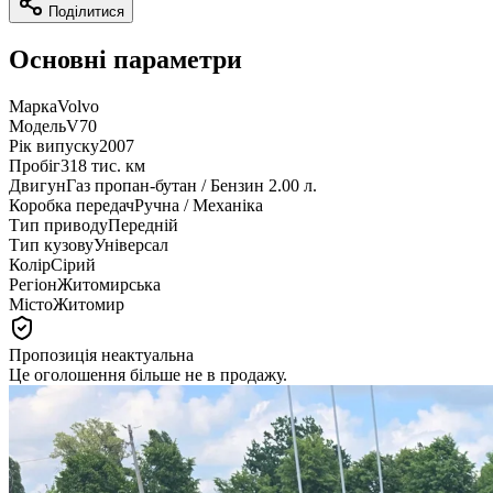
Поділитися
Основні параметри
Марка
Volvo
Модель
V70
Рік випуску
2007
Пробіг
318 тис. км
Двигун
Газ пропан-бутан / Бензин 2.00 л.
Коробка передач
Ручна / Механіка
Тип приводу
Передній
Тип кузову
Універсал
Колір
Сірий
Регіон
Житомирська
Місто
Житомир
Пропозиція неактуальна
Це оголошення більше не в продажу.