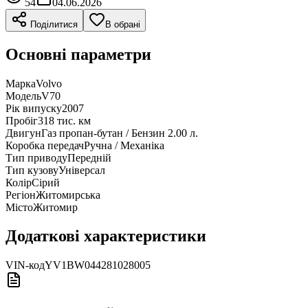
54
04.06.2026
Поділитися
В обрані
Основні параметри
Марка
Volvo
Модель
V70
Рік випуску
2007
Пробіг
318 тис. км
Двигун
Газ пропан-бутан / Бензин 2.00 л.
Коробка передач
Ручна / Механіка
Тип приводу
Передній
Тип кузову
Універсал
Колір
Сірий
Регіон
Житомирська
Місто
Житомир
Додаткові характеристики
VIN-код
YV1BW044281028005