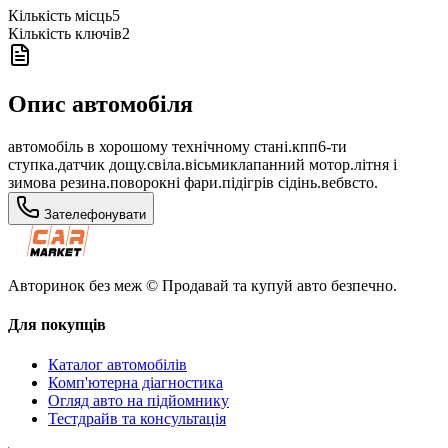
Кількість місць
5
Кількість ключів
2
Опис автомобіля
автомобіль в хорошому технічному стані.кпп6-ти
ступка.датчик дощу.свіла.вісьмиклапанний мотор.літня і
зимова резина.поворокні фари.підігрів сідінь.вебвсто.
Зателефонувати
Авторинок без меж © Продавай та купуй авто безпечно.
Для покупців
Каталог автомобілів
Комп'ютерна діагностика
Огляд авто на підйомнику
Тестдрайв та консультація