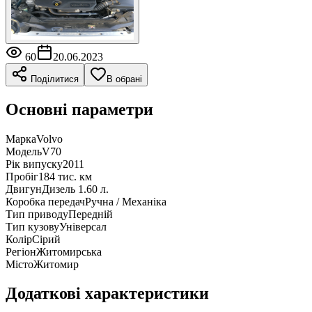
60
20.06.2023
Поділитися
В обрані
Основні параметри
Марка
Volvo
Модель
V70
Рік випуску
2011
Пробіг
184 тис. км
Двигун
Дизель 1.60 л.
Коробка передач
Ручна / Механіка
Тип приводу
Передній
Тип кузову
Універсал
Колір
Сірий
Регіон
Житомирська
Місто
Житомир
Додаткові характеристики