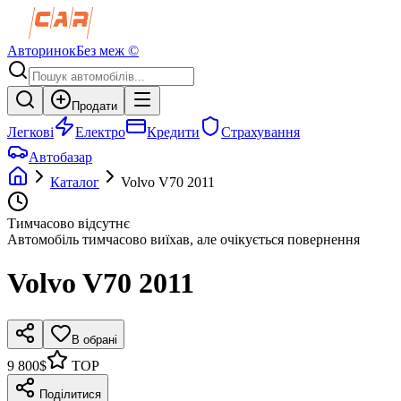
Авторинок
Без меж ©
Продати
Легкові
Електро
Кредити
Страхування
Автобазар
Каталог
Volvo
V70
2011
Тимчасово відсутнє
Автомобіль тимчасово виїхав, але очікується повернення
Volvo
V70
2011
В обрані
9 800$
TOP
Поділитися