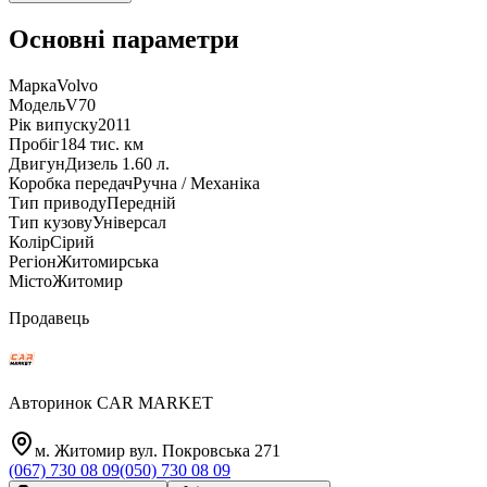
Основні параметри
Марка
Volvo
Модель
V70
Рік випуску
2011
Пробіг
184 тис. км
Двигун
Дизель 1.60 л.
Коробка передач
Ручна / Механіка
Тип приводу
Передній
Тип кузову
Універсал
Колір
Сірий
Регіон
Житомирська
Місто
Житомир
Продавець
Авторинок CAR MARKET
м. Житомир вул. Покровська 271
(067) 730 08 09
(050) 730 08 09