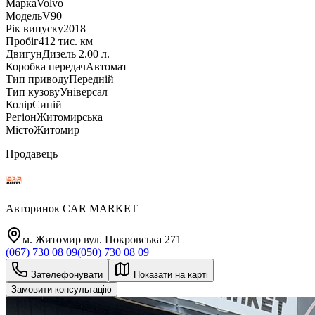
Марка
Volvo
Модель
V90
Рік випуску
2018
Пробіг
412 тис. км
Двигун
Дизель 2.00 л.
Коробка передач
Автомат
Тип приводу
Передній
Тип кузову
Універсал
Колір
Синій
Регіон
Житомирська
Місто
Житомир
Продавець
Авторинок CAR MARKET
м. Житомир вул. Покровська 271
(067) 730 08 09
(050) 730 08 09
Зателефонувати
Показати на карті
Замовити консультацію