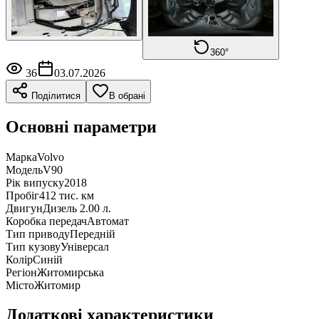
360°
36
03.07.2026
Поділитися
В обрані
Основні параметри
Марка
Volvo
Модель
V90
Рік випуску
2018
Пробіг
412 тис. км
Двигун
Дизель 2.00 л.
Коробка передач
Автомат
Тип приводу
Передній
Тип кузову
Універсал
Колір
Синій
Регіон
Житомирська
Місто
Житомир
Додаткові характеристики