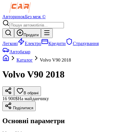
Авторинок
Без меж ©
Продати
Легкові
Електро
Кредити
Страхування
Автобазар
Каталог
Volvo
V90
2018
Volvo
V90
2018
В обрані
16 900$
На майданчику
Поділитися
Основні параметри