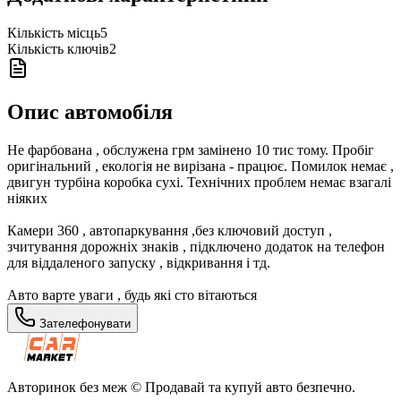
Кількість місць
5
Кількість ключів
2
Опис автомобіля
Не фарбована , обслужена грм замінено 10 тис тому. Пробіг
оригінальний , екологія не вирізана - працює. Помилок немає ,
двигун турбіна коробка сухі. Технічних проблем немає взагалі
ніяких
Камери 360 , автопаркування ,без ключовий доступ ,
зчитування дорожніх знаків , підключено додаток на телефон
для віддаленого запуску , відкривання і тд.
Авто варте уваги , будь які сто вітаються
Зателефонувати
Авторинок без меж © Продавай та купуй авто безпечно.